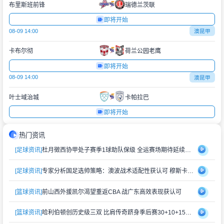
布里斯班前锋
瑞德兰茨联
即将开始
08-09 14:00
澳昆甲
卡布尔彻
荷兰公园老鹰
即将开始
08-09 14:00
澳昆甲
叶士域治城
卡帕拉巴
即将开始
热门资讯
[足球资讯]
杜月徵西协甲处子赛季1球助队保级 全运赛场期待延续状态
[足球资讯]
专家分析国足选帅策略：澳波战术适配性获认可 穆斯卡特风格存隐忧
[篮球资讯]
前山西外援凯尔渴望重返CBA 战广东高效表现获认可
[篮球资讯]
哈利伯顿创历史级三双 比肩传奇跻身季后赛30+10+15俱乐部