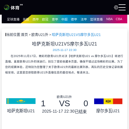
NBA
CBA
足球直播
英超
西甲
欧冠
意甲
中超
德甲
法甲
篮球直播
页
直播
直播
当前位置:
首页
欧青U21外
哈萨克斯坦U21VS摩尔多瓦U21
资讯
哈萨克斯坦U21VS摩尔多瓦U21
资讯
2025-11-17 22:30
录像
录像
在2025年11月17日，精彩的欧青U21外对决【哈萨克斯坦U21 vs 摩尔多瓦U21】将进行
直播。喜爱欧青U21外的球迷们，别忘了提前收藏本页面，确保不错过这场精彩的比赛。为了
您的观赛体验，还特别为您整理了关于欧青U21外的最新比赛列表、两队的历史交锋记录和赛
程安排。这里是您获取欧青U21外直播信息的最佳地点，敬请关注。
欧青U21外
1
VS
0
哈萨克斯坦U21
摩尔多瓦U21
2025-11-17 22:30
已结束