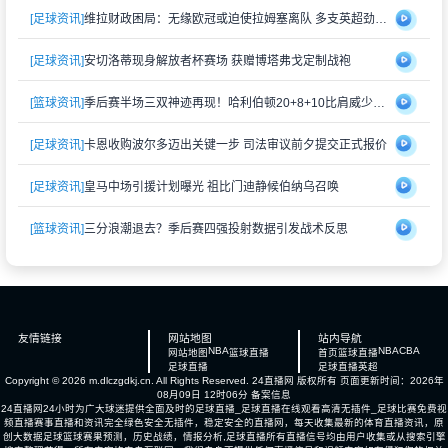
[足球资讯]
维拉财政困局：无缘欧冠或迫使拉姆塞离队 多支英超劲旅虎视眈眈
[足球资讯]
安切洛蒂现身解放者杯赛场 获赠博塔弗戈定制战袍
[篮球资讯]
季后赛半场三双神迹再现！哈利伯顿20+8+10比肩威少创历史壮举
[足球资讯]
卡恩收购波尔多迈出关键一步 司法审议前夕提交正式报价
[足球资讯]
皇马中场引援计划曝光 祖比门迪静候伯纳乌召唤
[篮球资讯]
三分浪潮退去？季后赛四强投射数据引发战术反思
友情链接
网站地图
站内导航
NBA
NBA
CBA
网站地图
篮球直播
首页
篮球直播
足球直播
足球直播
英超
Copyright © 2026 m.dlczgdkj.cn. All Rights Reserved.
24直播网
版权所有 页面更新时间：2026年
08月09日 12时06分
备案信息
24直播网24小时为广大球迷提供全面及时的足球直播_足球直播在线观看高清无插件_足球比赛免费视
频直播赛事直播和资讯完全绿色安全无插件，稳定安全的直播网，每天收集最新的体育直播资讯，原
创大数据足球篮球赛果预测，历史战绩，情报分析,足球直播所有直播信号均由用户收集或从搜索引擎