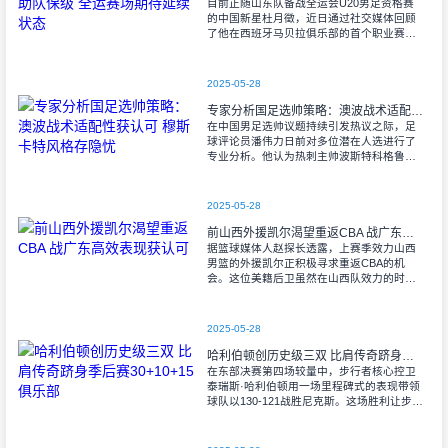
目前正随山东队备战全运会U20男足资格赛
的中国新星杜月徵，近日通过社交媒体回顾
了他在西班牙马贝拉俱乐部的首个职业赛
季。这位19岁的年轻前锋在2022年夏季转会
窗登陆西协甲（西班牙第三级别联赛
2025-05-28
专家分析国足选帅策略：澳波战术适配性获认可 穆斯卡特风格存隐忧
在中国男足选帅议题持续引发热议之际，足
球评论员潘伟力日前对多位潜在人选进行了
专业分析。他认为热刺主帅波斯特科格鲁的
执教理念可能更适合当前国足的发展需求。
2025-05-28
前山西外援凯尔渴望重返CBA 战广东高效表现获认可
据篮球媒体人赵探长透露，上赛季效力山西
男篮的外援凯尔正积极寻求重返CBA的机
会。这位美籍后卫虽然在山西队效力的时间
不长，但其在季后赛的表现令人印象深刻。
2025-05-28
哈利伯顿创历史级三双 比肩传奇跻身季后赛30+10+15俱乐部
在东部决赛第四场较量中，步行者核心控卫
泰瑞斯·哈利伯顿用一场里程碑式的表现带领
球队以130-121战胜尼克斯。这场胜利让步行
者在系列赛中取得3-1的领先优势。