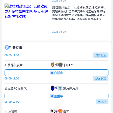
2025-05-28
维拉财政困局：无缘欧冠或迫使拉姆塞离队 多支英超劲旅虎视眈眈
英超联赛的财务公平竞争规则正在深刻影响
着阿斯顿维拉的转会策略。据英国权威体育
媒体talksport披露，随着球队在赛季末关键
战中0-2不敌曼联，彻底失去欧冠参赛资格
后，俱乐部面临严峻的财政压
2025-05-28
相关赛事
08-09 11:00
澳威北超
布罗德美度兰
卡帕FC
直播中
08-09 11:00
新西北联
奥克兰FC后备队
东海岸海湾
直播中
08-09 12:00
大冠杯
ABM银河
雷瓦