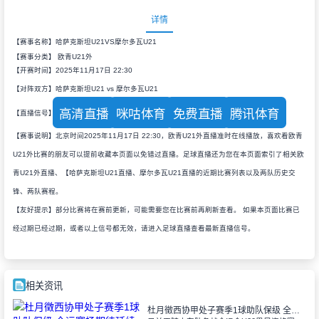
详情
【赛事名称】哈萨克斯坦U21VS摩尔多瓦U21
【赛事分类】
欧青U21外
【开赛时间】2025年11月17日 22:30
【对阵双方】哈萨克斯坦U21 vs 摩尔多瓦U21
高清直播
咪咕体育
免费直播
腾讯体育
【直播信号】
【赛事说明】北京时间2025年11月17日 22:30，欧青U21外直播准时在线播放，喜欢看欧青
U21外比赛的朋友可以提前收藏本页面以免错过直播。足球直播还为您在本页面索引了相关欧
青U21外直播、【哈萨克斯坦U21直播、摩尔多瓦U21直播的近期比赛列表以及两队历史交
锋、两队赛程。
【友好提示】部分比赛将在赛前更新，可能需要您在比赛前再刷新查看。 如果本页面比赛已
经过期已经过期，或者以上信号都无效，请进入足球直播查看最新直播信号。
相关资讯
杜月徵西协甲处子赛季1球助队保级 全运赛场期待延续状态