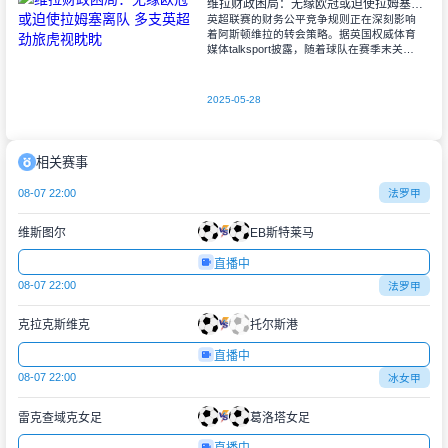
维拉财政困局：无缘欧冠或迫使拉姆塞离队 多支英超劲旅虎视眈眈
英超联赛的财务公平竞争规则正在深刻影响
着阿斯顿维拉的转会策略。据英国权威体育
媒体talksport披露，随着球队在赛季末关键
战中0-2不敌曼联，彻底失去欧冠参赛资格
后，俱乐部面临严峻的财政压
2025-05-28
相关赛事
08-07 22:00
法罗甲
维斯图尔
EB斯特莱马
直播中
08-07 22:00
法罗甲
克拉克斯维克
托尔斯港
直播中
08-07 22:00
冰女甲
雷克查域克女足
葛洛塔女足