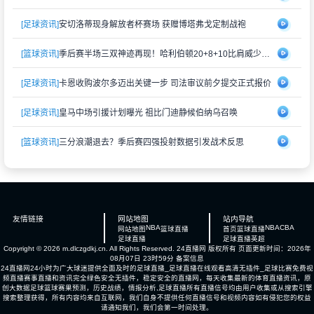
[足球资讯]
安切洛蒂现身解放者杯赛场 获赠博塔弗戈定制战袍
[篮球资讯]
季后赛半场三双神迹再现！哈利伯顿20+8+10比肩威少创历史壮举
[足球资讯]
卡恩收购波尔多迈出关键一步 司法审议前夕提交正式报价
[足球资讯]
皇马中场引援计划曝光 祖比门迪静候伯纳乌召唤
[篮球资讯]
三分浪潮退去？季后赛四强投射数据引发战术反思
友情链接
网站地图
站内导航
NBA
NBA
CBA
网站地图
篮球直播
首页
篮球直播
足球直播
足球直播
英超
Copyright © 2026 m.dlczgdkj.cn. All Rights Reserved.
24直播网
版权所有 页面更新时间：2026年
08月07日 23时59分
备案信息
24直播网24小时为广大球迷提供全面及时的足球直播_足球直播在线观看高清无插件_足球比赛免费视
频直播赛事直播和资讯完全绿色安全无插件，稳定安全的直播网，每天收集最新的体育直播资讯，原
创大数据足球篮球赛果预测，历史战绩，情报分析,足球直播所有直播信号均由用户收集或从搜索引擎
搜索整理获得，所有内容均来自互联网，我们自身不提供任何直播信号和视频内容如有侵犯您的权益
请通知我们，我们会第一时间处理。