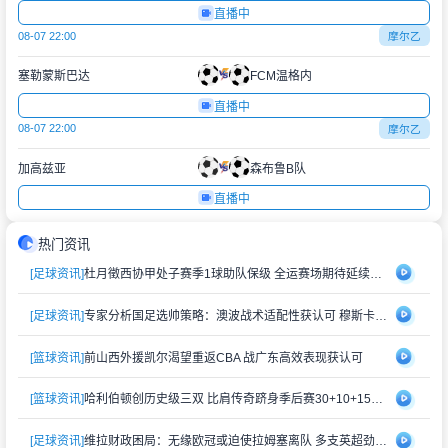
直播中
08-07 22:00
摩尔乙
塞勒蒙斯巴达
FCM温格内
直播中
08-07 22:00
摩尔乙
加高兹亚
森布鲁B队
直播中
热门资讯
[足球资讯]
杜月徵西协甲处子赛季1球助队保级 全运赛场期待延续状态
[足球资讯]
专家分析国足选帅策略：澳波战术适配性获认可 穆斯卡特风格存隐忧
[篮球资讯]
前山西外援凯尔渴望重返CBA 战广东高效表现获认可
[篮球资讯]
哈利伯顿创历史级三双 比肩传奇跻身季后赛30+10+15俱乐部
[足球资讯]
维拉财政困局：无缘欧冠或迫使拉姆塞离队 多支英超劲旅虎视眈眈