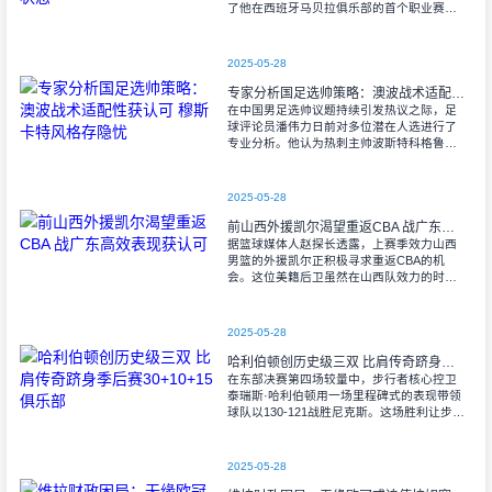
了他在西班牙马贝拉俱乐部的首个职业赛
季。这位19岁的年轻前锋在2022年夏季转会
窗登陆西协甲（西班牙第三级别联赛
2025-05-28
专家分析国足选帅策略：澳波战术适配性获认可 穆斯卡特风格存隐忧
在中国男足选帅议题持续引发热议之际，足
球评论员潘伟力日前对多位潜在人选进行了
专业分析。他认为热刺主帅波斯特科格鲁的
执教理念可能更适合当前国足的发展需求。
2025-05-28
前山西外援凯尔渴望重返CBA 战广东高效表现获认可
据篮球媒体人赵探长透露，上赛季效力山西
男篮的外援凯尔正积极寻求重返CBA的机
会。这位美籍后卫虽然在山西队效力的时间
不长，但其在季后赛的表现令人印象深刻。
2025-05-28
哈利伯顿创历史级三双 比肩传奇跻身季后赛30+10+15俱乐部
在东部决赛第四场较量中，步行者核心控卫
泰瑞斯·哈利伯顿用一场里程碑式的表现带领
球队以130-121战胜尼克斯。这场胜利让步行
者在系列赛中取得3-1的领先优势。
2025-05-28