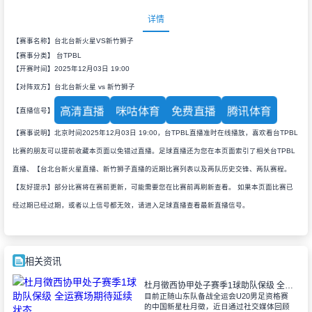
详情
【赛事名称】台北台新火星VS新竹狮子
【赛事分类】
台TPBL
【开赛时间】2025年12月03日 19:00
【对阵双方】台北台新火星 vs 新竹狮子
高清直播
咪咕体育
免费直播
腾讯体育
【直播信号】
【赛事说明】北京时间2025年12月03日 19:00，台TPBL直播准时在线播放，喜欢看台TPBL
比赛的朋友可以提前收藏本页面以免错过直播。足球直播还为您在本页面索引了相关台TPBL
直播、【台北台新火星直播、新竹狮子直播的近期比赛列表以及两队历史交锋、两队赛程。
【友好提示】部分比赛将在赛前更新，可能需要您在比赛前再刷新查看。 如果本页面比赛已
经过期已经过期，或者以上信号都无效，请进入足球直播查看最新直播信号。
相关资讯
杜月徵西协甲处子赛季1球助队保级 全运赛场期待延续状态
目前正随山东队备战全运会U20男足资格赛
的中国新星杜月徵，近日通过社交媒体回顾