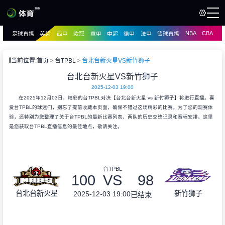
NBA
CBA
足球直播
英超
西甲
欧冠
意甲
中超
德甲
法甲
篮球直播
页
直播
直播
当前位置:
首页
台TPBL
台北台新火星VS新竹狮子
资讯
台北台新火星VS新竹狮子
资讯
2025-12-03 19:00
录像
录像
在2025年12月03日，精彩的台TPBL对决【台北台新火星 vs 新竹狮子】将进行直播。喜
爱台TPBL的球迷们，别忘了提前收藏本页面，确保不错过这场精彩的比赛。为了您的观赛体
验，还特别为您整理了关于台TPBL的最新比赛列表、两队的历史交锋记录和赛程安排。这里
是您获取台TPBL直播信息的最佳地点，敬请关注。
台TPBL
100
VS
98
台北台新火星
新竹狮子
2025-12-03 19:00
已结束