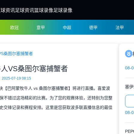
篮球资讯
足球资讯
篮球录像
足球录像
欧冠
意甲
中超
德甲
法甲
VS桑图尔塞捕蟹者
人VS桑图尔塞捕蟹者
08-0
2025-07-19 08:15
塞伊
对决【巴阿蒙牧牛人 vs 桑图尔塞捕蟹者】将进行直播。喜爱波
保不错过这场精彩的比赛。为了您的观赛体验，还特别为您整
史交锋记录和赛程安排。这里是您获取波多联直播信息的最佳
08-0
PE