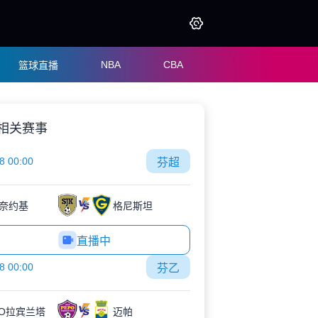
NBA
CBA
篮球直播
相关赛事
8 00:00
芬超
奈约基
格尼斯坦
直播中
8 00:00
芬乙
PO拉宾兰塔
迈帕