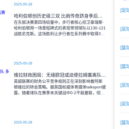
2025-05-28
[足
哈利伯顿创历史级三双 比肩传奇跻身季后赛30+10+15俱乐部
在东部决赛第四场较量中，步行者核心控卫泰瑞斯·
哈利伯顿用一场里程碑式的表现带领球队以130-121
[足
战胜尼克斯。这场胜利让步行者在系列赛中取得3-1
的领先优势。
[篮
2025-05-28
[篮
维拉财政困局：无缘欧冠或迫使拉姆塞离队 多支英超劲旅虎视眈眈
英超联赛的财务公平竞争规则正在深刻影响着阿斯
[足
顿维拉的转会策略。据英国权威体育媒体talksport披
露，随着球队在赛季末关键战中0-2不敌曼联，彻底
失去欧冠参赛资格后，俱乐部面临严峻的财政压
[足
[篮
2025-05-28