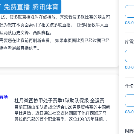
育
免费直播
腾讯体育
 08:15，波多联直播准时在线播放，喜欢看波多联比赛的朋友可
08-0
还为您在本页面索引了相关波多联直播、【巴阿蒙牧牛人直
及两队历史交锋、两队赛程。
需要您在比赛前再刷新查看。 如果本页面比赛已经过期已经
库雷
播查看最新直播信号。
08-0
什切
杜月徵西协甲处子赛季1球助队保级 全运赛场期待延续状态
目前正随山东队备战全运会U20男足资格赛的中国新
08-0
星杜月徵，近日通过社交媒体回顾了他在西班牙马
贝拉俱乐部的首个职业赛季。这位19岁的年轻前锋
在2022年夏季转会窗登陆西协甲（西班牙第三级别
阿姆
联赛