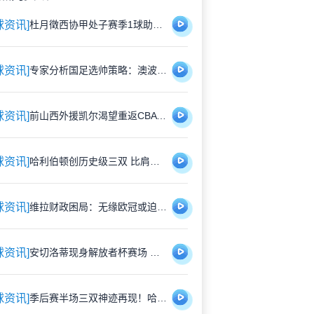
球资讯]
杜月徵西协甲处子赛季1球助队保级 全运赛场期待延续状态
球资讯]
专家分析国足选帅策略：澳波战术适配性获认可 穆斯卡特风格存隐忧
球资讯]
前山西外援凯尔渴望重返CBA 战广东高效表现获认可
球资讯]
哈利伯顿创历史级三双 比肩传奇跻身季后赛30+10+15俱乐部
球资讯]
维拉财政困局：无缘欧冠或迫使拉姆塞离队 多支英超劲旅虎视眈眈
球资讯]
安切洛蒂现身解放者杯赛场 获赠博塔弗戈定制战袍
球资讯]
季后赛半场三双神迹再现！哈利伯顿20+8+10比肩威少创历史壮举