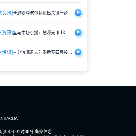
球资讯]
卡恩收购波尔多迈出关键一步 司法审议前夕提交正式报价
球资讯]
皇马中场引援计划曝光 祖比门迪静候伯纳乌召唤
球资讯]
三分浪潮退去？季后赛四强投射数据引发战术反思
NBA
CBA
播
超
月08日 01时38分
备案信息