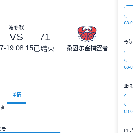
08-0
波多联
VS
71
奇芬
7-19 08:15
已结束
桑图尔塞捕蟹者
08-0
亚特
详情
蟹者
08-0
蟹者
PP