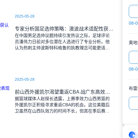
2025-05-28
08-0
专家分析国足选帅策略：澳波战术适配性获认可 穆斯卡特风格存隐忧
在中国男足选帅议题持续引发热议之际，足球评论
员潘伟力日前对多位潜在人选进行了专业分析。他
奥地
认为热刺主帅波斯特科格鲁的执教理念可能更适合
当前国足的发展需求。
08-0
2025-05-28
布雷
前山西外援凯尔渴望重返CBA 战广东高效表现获认可
据篮球媒体人赵探长透露，上赛季效力山西男篮的
外援凯尔正积极寻求重返CBA的机会。这位美籍后
卫虽然在山西队效力的时间不长，但其在季后赛的
表现令人印象深刻。