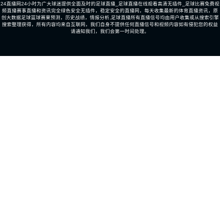
24直播网24小时为广大球迷提供全面及时的足球直播_足球直播在线观看高清无插件_足球比赛免费视
频直播赛事直播和资讯完全绿色安全无插件，稳定安全的直播网，每天收集最新的体育直播资讯，原
创大数据足球篮球赛果预测，历史战绩，情报分析,足球直播所有直播信号均由用户收集或从搜索引擎
搜索整理获得，所有内容均来自互联网，我们自身不提供任何直播信号和视频内容如有侵犯您的权益
请通知我们，我们会第一时间处理。