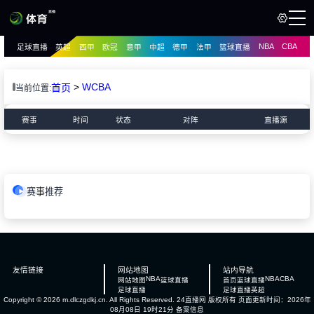
NBA
CBA
足球直播
英超
西甲
欧冠
意甲
中超
德甲
法甲
篮球直播
页
直播
直播
>
WCBA
首页
当前位置:
资讯
资讯
赛事
时间
状态
对阵
直播源
录像
录像
赛事推荐
友情链接
网站地图
站内导航
NBA
NBA
CBA
网站地图
篮球直播
首页
篮球直播
足球直播
足球直播
英超
Copyright © 2026 m.dlczgdkj.cn. All Rights Reserved.
24直播网
版权所有 页面更新时间：2026年
08月08日 19时21分
备案信息